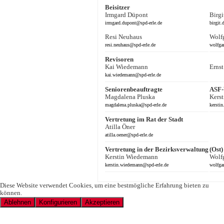
Beisitzer
Irmgard Düpont
Birg
irm
gard.du
pont@sp
d
-erle.de
bi
rgit.
Resi Neuhaus
Wolf
r
esi.ne
uhaus@sp
d
-erle.de
wolfg
a
Revisoren
Kai Wiedemann
Ernst
kai
.
wiedemann@sp
d
-erle.de
Seniorenbeauftragte
ASF-
Magdalena Pluska
Kers
magd
alena.p
luska@sp
d
-erle.de
kerst
in
Vertretung im Rat der Stadt
Atilla Öner
atil
la.oe
ner@sp
d
-erle.de
Vertretung in der Bezirksverwaltung
(Ost)
Kerstin Wiedemann
Wolf
kerst
in.
wiedemann@sp
d
-erle.de
wolfg
a
Diese Website verwendet Cookies, um eine bestmögliche Erfahrung bieten zu
können.
Ablehnen
Konfigurieren
Akzeptieren