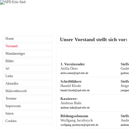
Home
Unser Vorstand stellt sich vor:
Vorstand
Mandatsträger
Bilder
1. Vorsitzender
Stell
Ja!
Atilla Öner
Gudr
atil
la.oe
ner@sp
d
-erle.de
gudr
un
Links
Schriftführer
Stell
Aktuelles
Harald Klode
Jürg
haral
d.klo
de@sp
d
-erle.de
juer
gen
Malwettbewerb
Termine
Kassierer:
Andreas Bahr
Impressum
an
dreas.b
ahr@sp
d
-erle.de
Intern
Bildungsobmann
Stell
Wolfgang Jacubzyck
Andr
Cookies
wolfg
ang.jacu
bzyck@sp
d
-erle.de
an
dreas